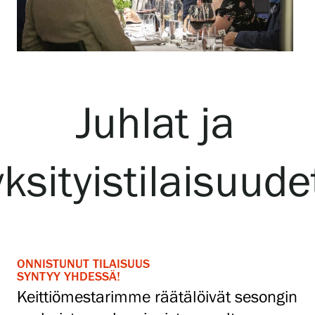
Ruoka & juoma
Lounaat ryhmämatkaajille
Juhlat ja
Juhlat ja yksityistilaisuudet
yksityistilaisuude
Autereentupa
Häät Serlachiuksella
ONNISTUNUT TILAISUUS
SYNTYY YHDESSÄ!
Esteettömyys
Keittiömestarimme räätälöivät sesongin