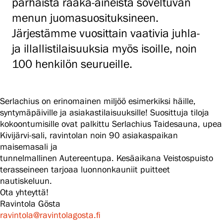
parhaista raaka-aineista soveltuvan
menun juomasuosituksineen.
Järjestämme vuosittain vaativia juhla-
ja illallistilaisuuksia myös isoille, noin
Varaa pöytä
100 henkilön seurueille.
Serlachius on erinomainen miljöö esimerkiksi häille,
syntymäpäiville ja asiakastilaisuuksille! Suosittuja tiloja
kokoontumisille ovat palkittu Serlachius Taidesauna, upea
Kivijärvi-sali, ravintolan noin 90 asiakaspaikan
maisemasali ja
tunnelmallinen Autereentupa. Kesäaikana Veistospuisto
terasseineen tarjoaa luonnonkauniit puitteet
nautiskeluun.
Ota yhteyttä!
Ravintola Gösta
ravintola@ravintolagosta.fi