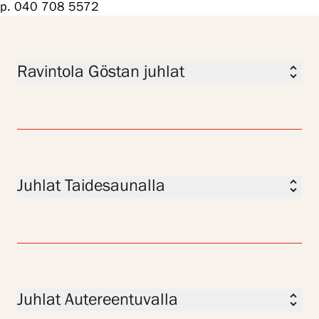
p. 040 708 5572
Ravintola Göstan juhlat
unfold_more
Juhlat Taidesaunalla
unfold_more
Juhlat Autereentuvalla
unfold_more