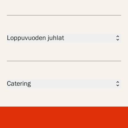
Loppuvuoden juhlat
unfold_more
Catering
unfold_more