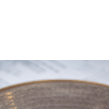
Varaa pöytä
fi
en