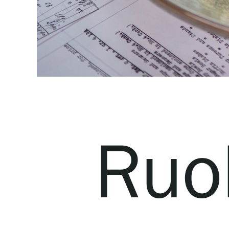
Esteettömyys
Ruo
Varaa pöytä