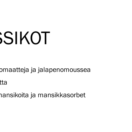
SIKOT
a tomaatteja ja jalapenomoussea
tta
mansikoita ja mansikkasorbet