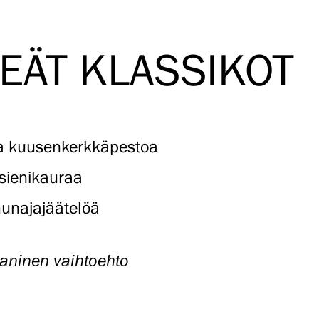
EÄT KLASSIKOT
 ja kuusenkerkkäpestoa
sienikauraa
hunajajäätelöä
aninen vaihtoehto