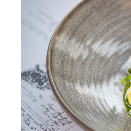
Ruoka & juoma
Lounaat ryhmämatkaajille
Juhlat ja yksityistilaisuudet
Autereentupa
Häät Serlachiuksella