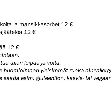
ikoita ja mansikkasorbet 12 €
jajäätelöä 12 €
pää 12 €
hintaan.
ua talon leipää ja voita.
me huomioimaan yleisimmät ruoka-aineallergi
 saada esim. gluteeniton, kasvis- tai vegaa