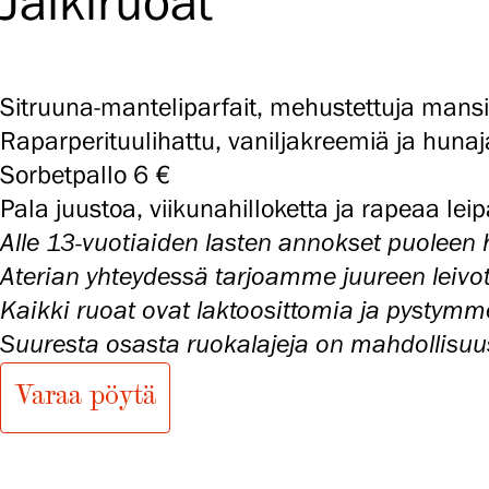
Jälkiruoat
Sitruuna-manteliparfait, mehustettuja mans
Raparperituulihattu, vaniljakreemiä ja huna
Sorbetpallo 6 €
Pala juustoa, viikunahilloketta ja rapeaa lei
Alle 13-vuotiaiden lasten annokset puoleen 
Aterian yhteydessä tarjoamme juureen leivott
Kaikki ruoat ovat laktoosittomia ja pystym
Suuresta osasta ruokalajeja on mahdollisuus
Varaa pöytä