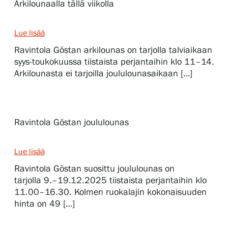
Arkilounaalla tällä viikolla
Ruoka & juoma
Lue lisää
Ravintola Göstan arkilounas on tarjolla talviaikaan
Lounaat ryhmämatkaajille
syys-toukokuussa tiistaista perjantaihin klo 11–14.
Arkilounasta ei tarjoilla joululounasaikaan […]
Juhlat ja yksityistilaisuudet
Ravintola Göstan joululounas
Autereentupa
Lue lisää
Häät Serlachiuksella
Ravintola Göstan suosittu joululounas on
tarjolla 9.–19.12.2025 tiistaista perjantaihin klo
11.00–16.30. Kolmen ruokalajin kokonaisuuden
Esteettömyys
hinta on 49 […]