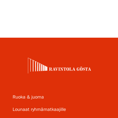
Varaa pöytä
Ruoka & juoma
Lounaat ryhmämatkaajille